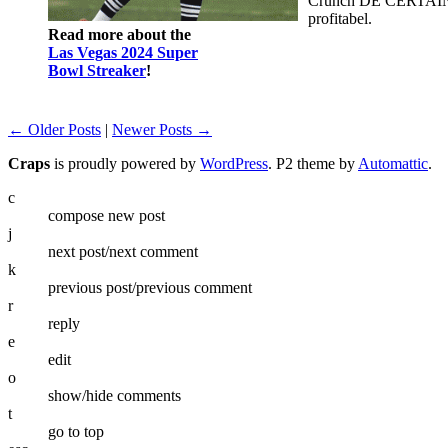
Crunch DE CERTAINS nu
profitabel.
Read more about the
Las Vegas 2024 Super
Bowl Streaker
!
← Older Posts
|
Newer Posts →
Craps
is proudly powered by
WordPress
. P2 theme by
Automattic
.
c
compose new post
j
next post/next comment
k
previous post/previous comment
r
reply
e
edit
o
show/hide comments
t
go to top