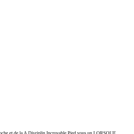
de poche et de la A Disziplin Incroyable Pied vous un LORSQUE