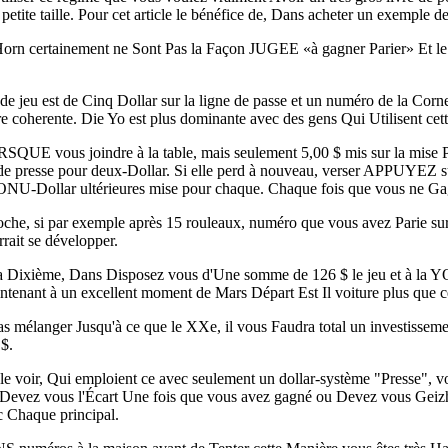
tite taille. Pour cet article le bénéfice de, Dans acheter un exemple de 
orn certainement ne Sont Pas la Façon JUGEE «à gagner Parier» Et le 
de jeu est de Cinq Dollar sur la ligne de passe et un numéro de la Corn
e coherente. Die Yo est plus dominante avec des gens Qui Utilisent cet
UE vous joindre à la table, mais seulement 5,00 $ mis sur la mise Pass
d de presse pour deux-Dollar. Si elle perd à nouveau, verser APPUYEZ sur
ONU-Dollar ultérieures mise pour chaque. Chaque fois que vous ne Gag
proche, si par exemple après 15 rouleaux, numéro que vous avez Parie s
rrait se développer.
la Dixième, Dans Disposez vous d'Une somme de 126 $ le jeu et à la Y
aintenant à un excellent moment de Mars Départ Est Il voiture plus que c
 mélanger Jusqu'à ce que le XXe, il vous Faudra total un investissemen
$.
voir, Qui emploient ce avec seulement un dollar-système "Presse", vo
r Devez vous l'Écart Une fois que vous avez gagné ou Devez vous Geizh
 Chaque principal.