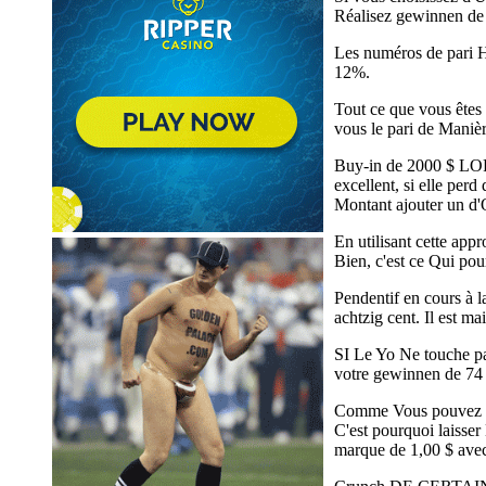
Réalisez gewinnen de pe
Les numéros de pari H
12%.
Tout ce que vous êtes 
vous le pari de Manièr
Buy-in de 2000 $ LORSQ
excellent, si elle per
Montant ajouter un d'
En utilisant cette ap
Bien, c'est ce Qui pou
Pendentif en cours à 
achtzig cent. Il est m
SI Le Yo Ne touche pas
votre gewinnen de 74 
Comme Vous pouvez le 
C'est pourquoi laisse
marque de 1,00 $ avec