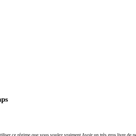
aps
Utiliser ce régime que vous voulez vraiment Avoir un très gros livre 