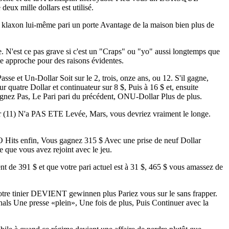
deux mille dollars est utilisé.
klaxon lui-même pari un porte Avantage de la maison bien plus de
e. N'est ce pas grave si c'est un "Craps" ou "yo" aussi longtemps que
te approche pour des raisons évidentes.
e et Un-Dollar Soit sur le 2, trois, onze ans, ou 12. S'il gagne,
 quatre Dollar et continuateur sur 8 $, Puis à 16 $ et, ensuite
nez Pas, Le Pari pari du précédent, ONU-Dollar Plus de plus.
ur (11) N'a PAS ETE Levée, Mars, vous devriez vraiment le longe.
O Hits enfin, Vous gagnez 315 $ Avec une prise de neuf Dollar
e que vous avez rejoint avec le jeu.
t de 391 $ et que votre pari actuel est à 31 $, 465 $ vous amassez de
tre tinier DEVIENT gewinnen plus Pariez vous sur le sans frapper.
als Une presse «plein», Une fois de plus, Puis Continuer avec la