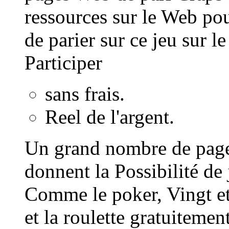
ressources sur le Web po
de parier sur ce jeu sur 
Participer
sans frais.
Reel de l'argent.
Un grand nombre de page
donnent la Possibilité de 
Comme le poker, Vingt e
et la roulette gratuitemen