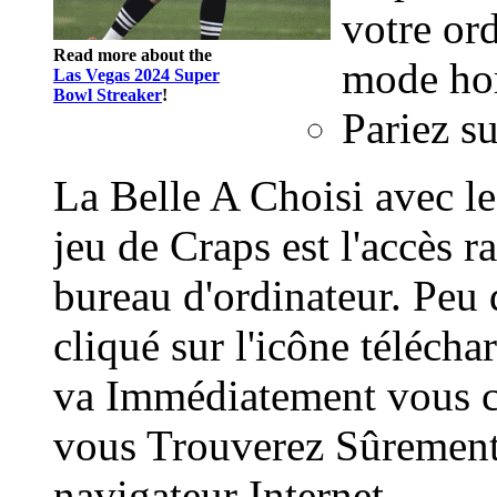
votre ord
Read more about the
mode ho
Las Vegas 2024 Super
Bowl Streaker
!
Pariez su
La Belle A Choisi avec le
jeu de Craps est l'accès r
bureau d'ordinateur. Peu
cliqué sur l'icône télécha
va Immédiatement vous co
vous Trouverez Sûrement 
navigateur Internet.