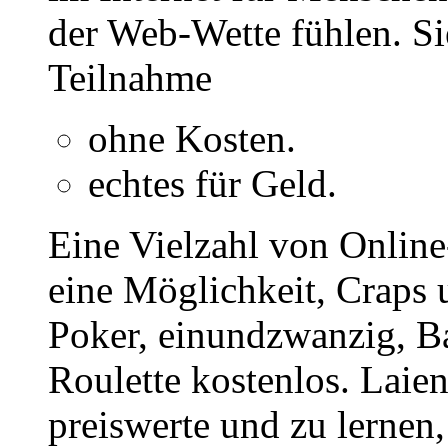
der Web-Wette fühlen. Si
Teilnahme
ohne Kosten.
echtes für Geld.
Eine Vielzahl von Online
eine Möglichkeit, Craps 
Poker, einundzwanzig, Ba
Roulette kostenlos. Laien 
preiswerte und zu lernen,