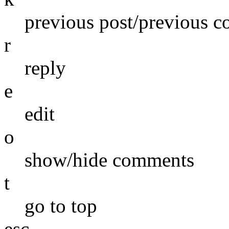
previous post/previous 
r
reply
e
edit
o
show/hide comments
t
go to top
esc