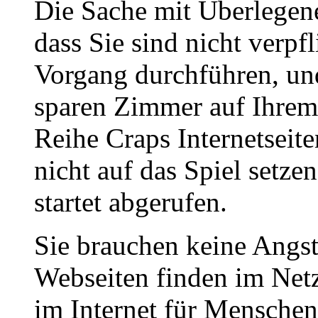
Die Sache mit Überlegene
dass Sie sind nicht verpf
Vorgang durchführen, und
sparen Zimmer auf Ihrem 
Reihe Craps Internetseite
nicht auf das Spiel setze
startet abgerufen.
Sie brauchen keine Angst
Webseiten finden im Netz
im Internet für Menschen,