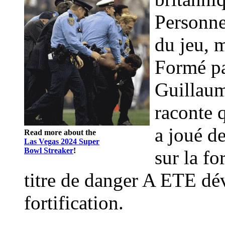
Personne 
du jeu, m
Formé pa
Guillaum
raconte 
a joué d
Read more about the
Las Vegas 2024 Super
Bowl Streaker
!
sur la f
titre de danger A ETE dé
fortification.