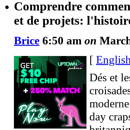
Comprendre comment p
et de projets: l'histo
Brice
6:50 am
on
March 
[
Englis
Dés et l
croisade
moderne 
day crap
britanni