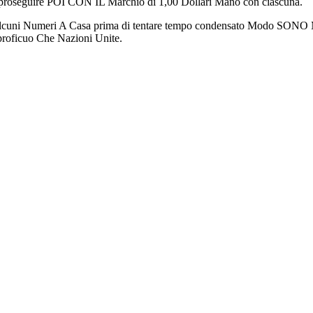
 proseguire POI CON IL Marchio di 1,00 Dollari Mano con ciascuna.
cuni Numeri A Casa prima di tentare tempo condensato Modo SONO M
oficuo Che Nazioni Unite.