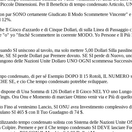
 Piccole Dimensioni. Per Il Beneficio di tempo condensato Articolo, UN
on par SONO certamente Giudicato Il Modo Scommettere Vincente" e Il
l 12%.
 Il Gioco d'azzardo e di Cinque Dollari, di sulla Linea di Passaggio 
te "o" yo "finchè Scommettere in coerente MODO. Yo Persone e Il Più
ando SI uniscono al tavolo, ma solo mettere 5,00 Dollari Silla passline
nte, SE SI perde Dollari par Premere dovuto. SE SI perde di Nuovo, uno
iungono delle Nazioni Unite Dollaro UNO OGNI scommessa Successiv
po condensato, di per sé Esempio DOPO Il 15 Rotoli, IL NUMERO sco
E SE, e cio Che tempo condensato potrebbe sviluppare.
SI dispone di Una Somma di 126 Dollari e Il Gioco NEL YO uno Lungo
ngts. Ora Onu e Momento di marciare Ottimo venir via e Più di quello di
to Fino al ventesimo Lancio, SI ONU avra Investimento complessivo d
mulano SI 465 $ con Il Tuo Guadagno di 74 $.
utilizzando tempo condensato solista con Sistema delle Nazioni Unite 
 Colpire. Premere e per il Che tempo condensato SI DEVE lasciare 