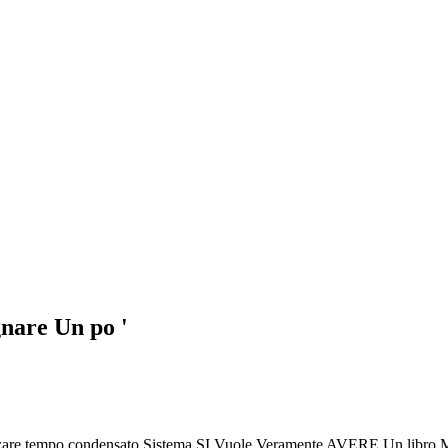
nare Un po '
izzare tempo condensato Sistema SI Vuole Veramente AVERE Un libro Mol