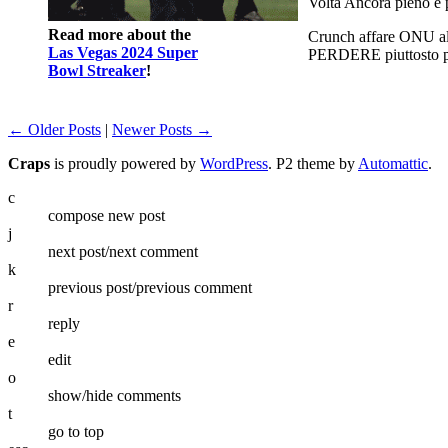
Volta Ancora pieno e
Read more about the
Crunch affare ONU al
Las Vegas 2024 Super
PERDERE piuttosto pr
Bowl Streaker
!
← Older Posts
|
Newer Posts →
Craps
is proudly powered by
WordPress
. P2 theme by
Automattic
.
c
compose new post
j
next post/next comment
k
previous post/previous comment
r
reply
e
edit
o
show/hide comments
t
go to top