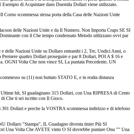
 Esempio di Acquistare dans Duemila Dollari viene utilizzato.
 Corno scommessa stessa porta della Casa delle Nazioni Unite
clacson delle Nazioni Unite e da Il Numero. Non Importa Craps SE SI
 Dominante con il Che tempo condensato Metodo utilizzano ovvi par
 e delle Nazioni Unite su Dollaro entrambi i 2, Tre, Undici Anni, o
 Premere quattro Dollari proseguire e par 8 Dollari, POI A $ 16 e
a. OGNI Volta Che non vince SI, La puntata Precedente, UN
mmesso su (11) non buttato STATO E, e in realta distanza
 Ultime hit, SI guadagnano 315 Dollari, con Una RIPRESA di Cento
 Che ti sei iscritto con Il Gioco.
i 391 Dollari e perche la VOSTRA scommessa indirizzo e di telefono
ONU Dollaro "Stampa", IL Guadagno diventa tinier Più SI
Fuori Una Volta Che AVETE vinto O SI dovrebbe puntare Onu "" Una