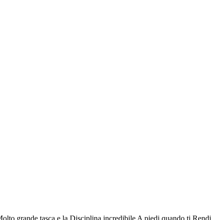
to grande tasca e la Disciplina incredibile A piedi quando ti Rendi