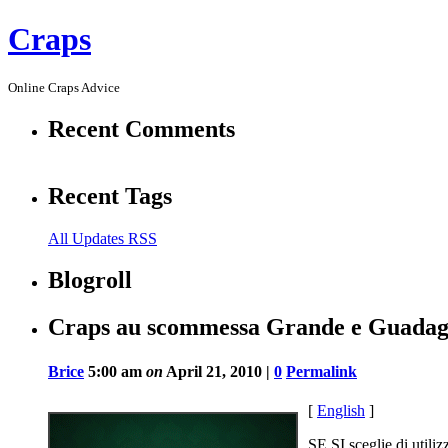
Craps
Online Craps Advice
Recent Comments
Recent Tags
All Updates RSS
Blogroll
Craps au scommessa Grande e Guadag
Brice
5:00 am
on
April 21, 2010 |
0
Permalink
[
English
]
SE SI sceglie di util