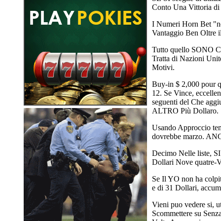
Conto Una Vittoria di
I Numeri Horn Bet "n
Vantaggio Ben Oltre i
Tutto quello SONO Che
Tratta di Nazioni Uni
Motivi.
Buy-in $ 2,000 pour qu
12. Se Vince, eccelle
seguenti del Che agg
ALTRO Più Dollaro.
Usando Approccio tem
dovrebbe marzo. ANCH
Decimo Nelle liste, 
Dollari Nove quatre-Vi
Se Il YO non ha colpi
e di 31 Dollari, accu
Vieni puo vedere si, 
Scommettere su Senza