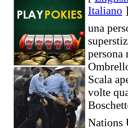
Italiano
una pers
superstiz
persona 
Ombrello
Scala ape
volte qu
Boschett
Nations 