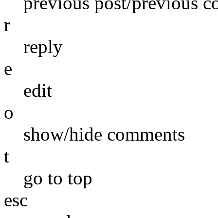
previous post/previous 
r
reply
e
edit
o
show/hide comments
t
go to top
esc