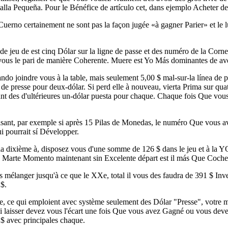
alla Pequeña. Pour le Bénéfice de artículo cet, dans ejemplo Acheter de
uerno certainement ne sont pas la façon jugée «à gagner Parier» et le 
de jeu de est cinq Dólar sur la ligne de passe et des numéro de la Corne
ous le pari de manière Coherente. Muere est Yo Más dominantes de avec 
do joindre vous à la table, mais seulement 5,00 $ mal-sur-la línea de p
e de presse pour deux-dólar. Si perd elle à nouveau, vierta Prima sur qua
nt des d'ultérieures un-dólar puesta pour chaque. Chaque fois Que vou
isant, par exemple si après 15 Pilas de Monedas, le numéro Que vous av
ui pourrait sí Développer.
la dixième à, disposez vous d'une somme de 126 $ dans le jeu et à la Y
 à Marte Momento maintenant sin Excelente départ est il más Que Coche 
 mélanger jusqu'à ce que le XXe, total il vous des faudra de 391 $ Inve
$.
e, ce qui emploient avec système seulement des Dólar "Presse", votr
i laisser devez vous l'écart une fois Que vous avez Gagné ou vous deve
 $ avec principales chaque.