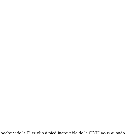
 de poche y de la Disziplin à pied incroyable de la ONU vous quando