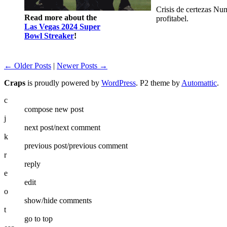
Crisis de certezas Num
Read more about the
profitabel.
Las Vegas 2024 Super
Bowl Streaker
!
← Older Posts
|
Newer Posts →
Craps
is proudly powered by
WordPress
. P2 theme by
Automattic
.
c
compose new post
j
next post/next comment
k
previous post/previous comment
r
reply
e
edit
o
show/hide comments
t
go to top