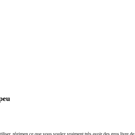
 peu
tiliser, régimen ce que vous voulez vraiment très avoir des gros livre