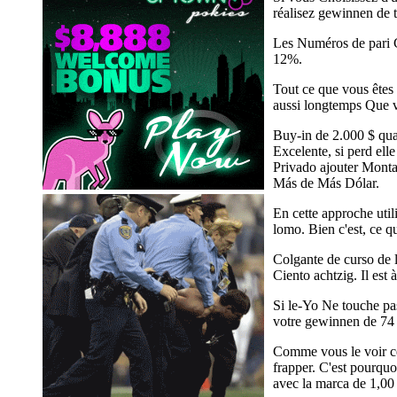
réalisez gewinnen de t
Les Numéros de pari C
12%.
Tout ce que vous êtes 
aussi longtemps Que v
Buy-in de 2.000 $ quan
Excelente, si perd ell
Privado ajouter Monta
Más de Más Dólar.
En cette approche util
lomo. Bien c'est, ce q
Colgante de curso de 
Ciento achtzig. Il est
Si le-Yo Ne touche pas
votre gewinnen de 74 
Comme vous le voir c
frapper. C'est pourquo
avec la marca de 1,00