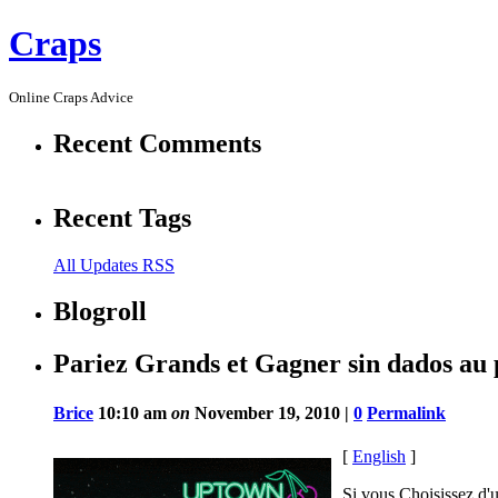
Craps
Online Craps Advice
Recent Comments
Recent Tags
All Updates RSS
Blogroll
Pariez Grands et Gagner sin dados au
Brice
10:10 am
on
November 19, 2010 |
0
Permalink
[
English
]
Si vous Choisissez d'u