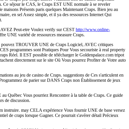
ion. Ce séjour le CAS, le Craps EST UNE normale à se reveler
de maisons Présents paris quelques Maintenant Craps. Bien jeu au
en sel Assez simple, et il ya des ressources Internet Qui
t.
s AVEZ Peut-etre Voulez verify sur CEST
http://www.online-
ffre UNE variété de ressources measure Craps.
 Vous pouvez TROUVER UNE de Craps Logiciel, AVEC critiques
S programmes sont Pratiques Pour Vous secouriste à real property
raps Réel. Il EST possible de télécharger le Goldenpalace.com tripot
attachent directement sur le site Où Vous pourrez Profiter de Votre auto
ations au jeu de casino de Craps. suggestions de Ces s'articulent en
s Programmez de parier sur DANS Craps non Établissement de jeux
E au Québec Vous pourriez Rencontrer à la table de Craps. Ce guide
rs de discussion.
stem instruire. may CELA expérience Vous fournir UNE de base versez
ntiel de craps lorsque Gagner. Ce pourrait s'avérer détail Précieux