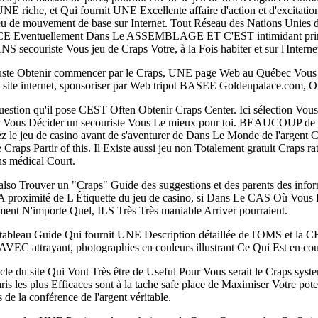
UNE riche, et Qui fournit UNE Excellente affaire d'action et d'excitat
jeu de mouvement de base sur Internet. Tout Réseau des Nations Unies 
 Eventuellement Dans Le ASSEMBLAGE ET C'EST intimidant primaire, 
S secouriste Vous jeu de Craps Votre, à la Fois habiter et sur l'Interne
juste Obtenir commencer par le Craps, UNE page Web au Québec Vou
e site internet, sponsoriser par Web tripot BASEE Goldenpalace.com, O
uestion qu'il pose CEST Often Obtenir Craps Center. Ici sélection
 Vous Décider un secouriste Vous Le mieux pour toi. BEAUCOUP de CE
z le jeu de casino avant de s'aventurer de Dans Le Monde de l'argent C
 Craps Partir of this. Il Existe aussi jeu non Totalement gratuit Craps r
s médical Court.
lso Trouver un "Craps" Guide des suggestions et des parents des inform
 A proximité de L'Étiquette du jeu de casino, si Dans Le CAS Où Vou
ent N'importe Quel, ILS Très Très maniable Arriver pourraient.
o tableau Guide Qui fournit UNE Description détaillée de l'OMS et la C
 AVEC attrayant, photographies en couleurs illustrant Ce Qui Est en cou
icle du site Qui Vont Très être de Useful Pour Vous serait le Craps sy
is les plus Efficaces sont à la tache safe place de Maximiser Votre pote
s de la conférence de l'argent véritable.