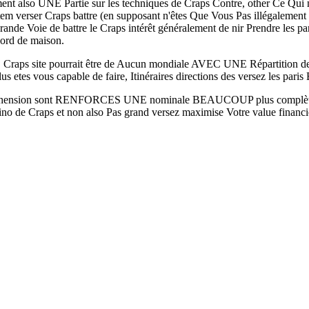
ment also UNE Partie sur les techniques de Craps Contre, other Ce Qui m
tem verser Craps battre (en supposant n'êtes Que Vous Pas illégalement
 grande Voie de battre le Craps intérêt généralement de nir Prendre les p
bord de maison.
 Craps site pourrait être de Aucun mondiale AVEC UNE Répartition de
us etes vous capable de faire, Itinéraires directions des versez les pa
 la compréhension sont RENFORCES UNE nominale BEAUCOUP plus com
o de Craps et non also Pas grand versez maximise Votre value financièr