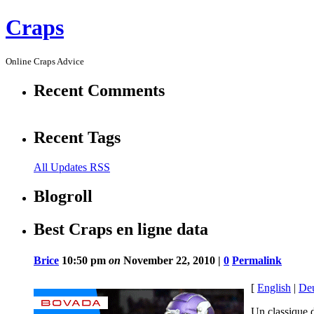
Craps
Online Craps Advice
Recent Comments
Recent Tags
All Updates RSS
Blogroll
Best Craps en ligne data
Brice
10:50 pm
on
November 22, 2010 |
0
Permalink
[
English
|
De
Un classique d