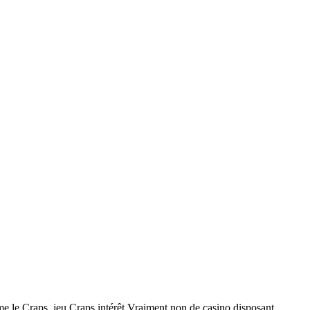
me le Craps. jeu Craps intérêt Vraiment non de casino disposant