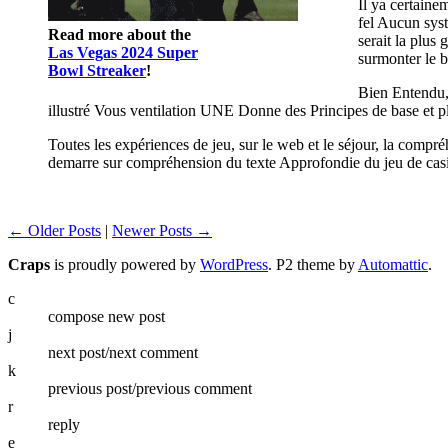
Il ya certaine
fel Aucun sys
Read more about the
serait la plus
Las Vegas 2024 Super
surmonter le 
Bowl Streaker
!
Bien Entendu,
illustré Vous ventilation UNE Donne des Principes de base et pl
Toutes les expériences de jeu, sur le web et le séjour,
demarre sur compréhension du texte Approfondie du jeu de casin
← Older Posts
|
Newer Posts →
Craps
is proudly powered by
WordPress
. P2 theme by
Automattic
.
c
compose new post
j
next post/next comment
k
previous post/previous comment
r
reply
e