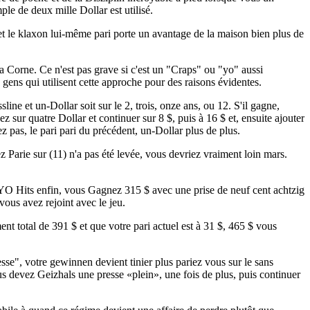
ple de deux mille Dollar est utilisé.
t le klaxon lui-même pari porte un avantage de la maison bien plus de
la Corne. Ce n'est pas grave si c'est un "Craps" ou "yo" aussi
ens qui utilisent cette approche pour des raisons évidentes.
ine et un-Dollar soit sur le 2, trois, onze ans, ou 12. S'il gagne,
 sur quatre Dollar et continuer sur 8 $, puis à 16 $ et, ensuite ajouter
pas, le pari pari du précédent, un-Dollar plus de plus.
 Parie sur (11) n'a pas été levée, vous devriez vraiment loin mars.
 YO Hits enfin, vous Gagnez 315 $ avec une prise de neuf cent achtzig
vous avez rejoint avec le jeu.
t total de 391 $ et que votre pari actuel est à 31 $, 465 $ vous
e", votre gewinnen devient tinier plus pariez vous sur le sans
us devez Geizhals une presse «plein», une fois de plus, puis continuer