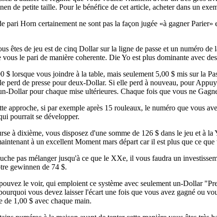
nen de petite taille. Pour le bénéfice de cet article, acheter dans un exem
 pari Horn certainement ne sont pas la façon jugée «à gagner Parier» e
us êtes de jeu est de cinq Dollar sur la ligne de passe et un numéro de 
vous le pari de manière coherente. Die Yo est plus dominante avec des g
 $ lorsque vous joindre à la table, mais seulement 5,00 $ mis sur la Passl
elle perd de presse pour deux-Dollar. Si elle perd à nouveau, pour Appuyez
n-Dollar pour chaque mise ultérieures. Chaque fois que vous ne Gagnez 
ette approche, si par exemple après 15 rouleaux, le numéro que vous avez
 qui pourrait se développer.
urse à dixième, vous disposez d'une somme de 126 $ dans le jeu et à la
 maintenant à un excellent Moment mars départ car il est plus que ce que 
uche pas mélanger jusqu'à ce que le XXe, il vous faudra un investissemen
tre gewinnen de 74 $.
uvez le voir, qui emploient ce système avec seulement un-Dollar "Press
 pourquoi vous devez laisser l'écart une fois que vous avez gagné ou vo
e de 1,00 $ avec chaque main.