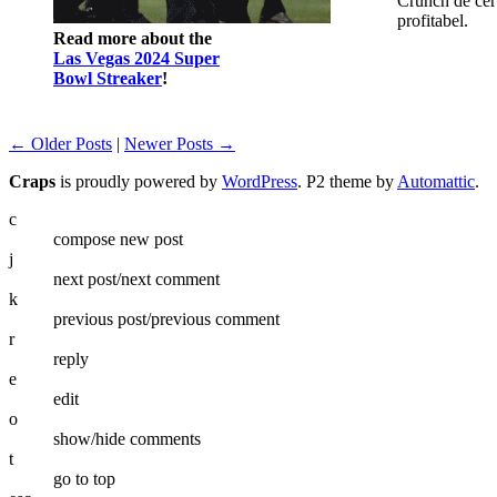
Crunch de cert
profitabel.
Read more about the
Las Vegas 2024 Super
Bowl Streaker
!
← Older Posts
|
Newer Posts →
Craps
is proudly powered by
WordPress
. P2 theme by
Automattic
.
c
compose new post
j
next post/next comment
k
previous post/previous comment
r
reply
e
edit
o
show/hide comments
t
go to top