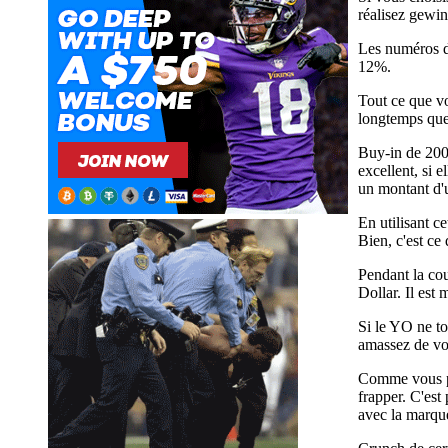
réalisez gewin
Les numéros de
12%.
Tout ce que vo
longtemps que 
Buy-in de 2000
excellent, si 
un montant d'u
En utilisant c
Bien, c'est ce
Pendant la co
Dollar. Il est
Si le YO ne to
amassez de vo
Comme vous po
frapper. C'est
avec la marqu