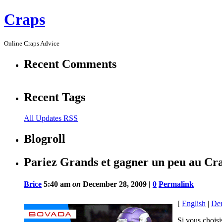
Craps
Online Craps Advice
Recent Comments
Recent Tags
All Updates RSS
Blogroll
Pariez Grands et gagner un peu au Cr
Brice
5:40 am
on
December 28, 2009 |
0
Permalink
[
English
|
De
Si vous choisi