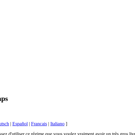
aps
utsch
|
Español
|
Français
|
Italiano
]
ssez d'utiliser ce régime que vous voulez vraiment avoir un très gros li