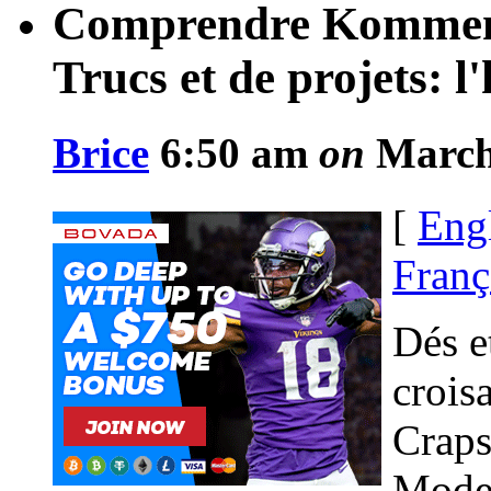
Comprendre Kommenta
Trucs et de projets: l
Brice
6:50 am
on
March 
[
Eng
Franç
Dés e
crois
Craps
Moder