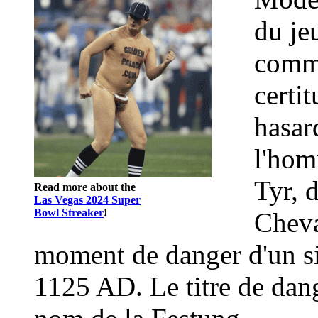
du je
comme
certit
hasar
l'hom
Tyr, 
Read more about the
Las Vegas 2024 Super
Bowl Streaker
!
Cheva
moment de danger d'un siè
1125 AD. Le titre de dang